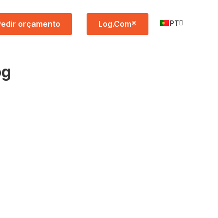
Pedir orçamento
Log.Com®
PT
og