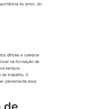
mportância do amor, do
os difíceis e celebrar
ncial na formação de
ara sempre.
 de trabalho. O
iver plenamente essa
 de