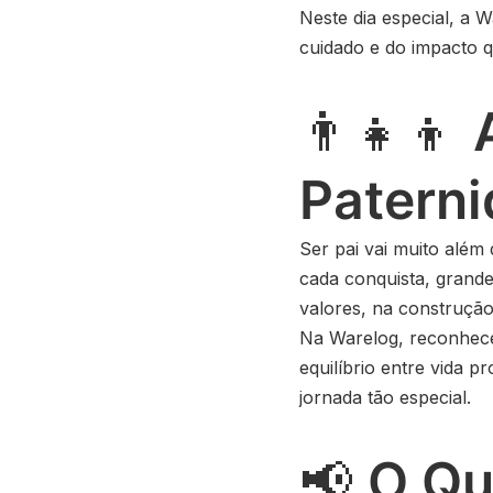
Neste dia especial, a 
cuidado e do impacto q
👨‍👧‍👦
Patern
Ser pai vai muito além 
cada conquista, grand
valores, na construçã
Na Warelog, reconhecem
equilíbrio entre vida p
jornada tão especial.
📢
O Qu