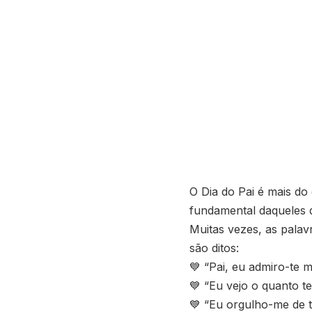
O Dia do Pai é mais d
fundamental daqueles 
Muitas vezes, as pala
são ditos:
💙 “Pai, eu admiro-te 
💙 “Eu vejo o quanto te
💙 “Eu orgulho-me de ti